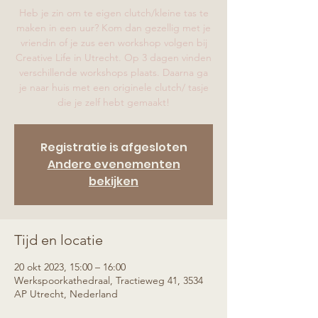
Heb je zin om te eigen clutch/kleine tas te
maken in een uur? Kom dan gezellig met je
vriendin of je zus een workshop volgen bij
Creative Life in Utrecht. Op 3 dagen vinden
verschillende workshops plaats. Daarna ga
je naar huis met een originele clutch/ tasje
die je zelf hebt gemaakt!
Registratie is afgesloten
Andere evenementen
bekijken
Tijd en locatie
20 okt 2023, 15:00 – 16:00
Werkspoorkathedraal, Tractieweg 41, 3534
AP Utrecht, Nederland