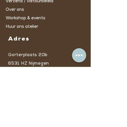
Verzend / Retourbeleid
Over ons
Workshop & events
Huur ons atelier
Adres
Gorterplaats 20b
6531 HZ Nijmegen
* Ingang C via
trappenhuis/lift op de
tweede verdieping​
Openingstijden
Door de zomerperiode kan je tussen