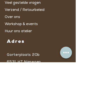
Veel gestelde vragen
Verzend / Retourbeleid
Over ons
Workshop & events
Huur ons atelier
Adres
Gorterplaats 20b
6531 HZ Nijmegen
* Ingang C via
trappenhuis/lift op de
tweede verdieping​
Openingstijden