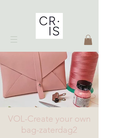
VOL-Create your own
bag-zaterdag2