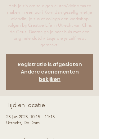
Heb je zin om te eigen clutch/kleine tas te
maken in een uur? Kom dan gezellig met je
vriendin, je zus of collega een workshop
volgen bij Creative Life in Utrecht van Chris
de Geus. Daarna ga je naar huis met een
originele clutch/ tasje die je zelf hebt
gemaakt!
Registratie is afgesloten
Andere evenementen
bekijken
Tijd en locatie
23 jun 2023, 10:15 – 11:15
Utrecht, De Dom