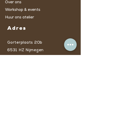
Over ons
Workshop & events
Huur ons atelier
Adres
Gorterplaats 20b
6531 HZ Nijmegen
* Ingang C via
trappenhuis/lift op de
tweede verdieping​
Openingstijden
Door de zomerperiode kan je tussen
12 juli en 23 aug. op afspraak