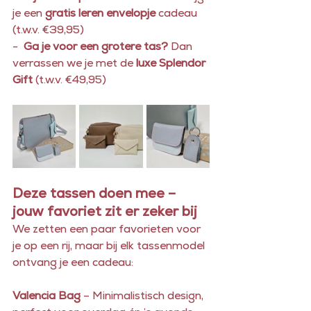
je een 
gratis leren envelopje
 cadeau 
(t.w.v. €39,95)
-  
Ga je voor een grotere tas?
 Dan 
verrassen we je met de 
luxe Splendor 
Gift
 (t.w.v. €49,95)
Deze tassen doen mee – 
jouw favoriet zit er zeker bij
We zetten een paar favorieten voor 
je op een rij, maar bij elk tassenmodel 
ontvang je een cadeau:
Valencia Bag
 – Minimalistisch design, 