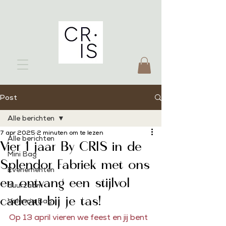
Post
Alle berichten
7 apr 2025
2 minuten om te lezen
Alle berichten
Vier 1 jaar By CRIS in de
Mini Bag
Splendor Fabriek met ons
Evenementen
en ontvang een stijlvol
duurzaam
cadeau bij je tas!
Valencia Bag
Op 13 april vieren we feest en jij bent 