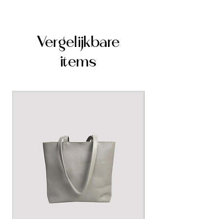
Fluor roze stiksel
Goudkleurige fournituren
Handig! Je telefoon past in de
Vergelijkbare
Foxy Bag
items