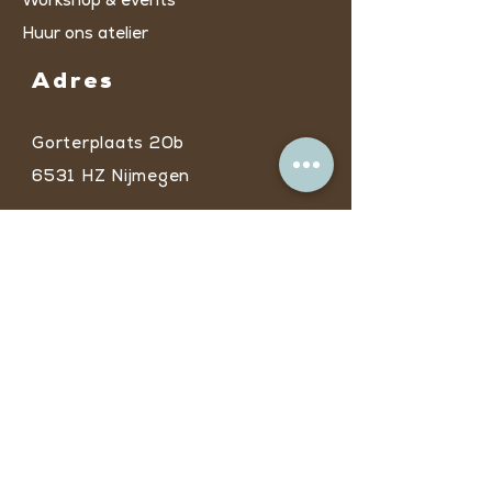
Huur ons atelier
Adres
Gorterplaats 20b
6531 HZ Nijmegen
* Ingang C via
trappenhuis/lift op de
tweede verdieping​
Openingstijden
Door de zomerperiode kan je tussen
12 juli en 23 aug. op afspraak
langskomen.