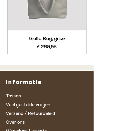
Giullia Bag, grise
Prijs
€ 289,95
Informatie
Tassen
Veel gestelde vragen
Verzend / Retourbeleid
Over ons
Workshop & events