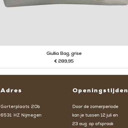
Giullia Bag, grise
Prijs
€ 289,95
Adres
Openingstijde
Gorterplaats 20b
Door de zomerperiode
6531 HZ Nijmegen
kan je tussen 12 juli en
23 aug. op afspraak