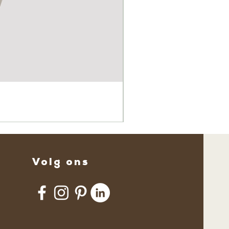
n
Volg ons