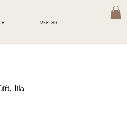
ie
Over ons
ft, lila